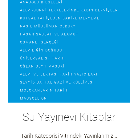
ANADOLU BILGELERI
ALEVI-SUNNI TEKKELERINDE KADIN DERVIŞLER
KUTSAL FAHIŞEDEN BAKIRE MERYEME
NASIL MÜSLÜMAN OLDUK?
HASAN SABBAH VE ALAMUT
OSMANLI GERÇEĞI
ALEVILIĞIN DOĞUŞU
ÜNIVERSALIST TARIH
OĞLAN ŞEYH MAŞUKI
ALEVI VE BEKTAŞI TARIH YAZICILARI
SEYYID BATTAL GAZI VE KÜLLIYESI
MOLOKANLARIN TARIHI
MAUSOLEION
STALIN SÖYLENCE VE GERÇEK
Su Yayınevi Kitaplar
TEREKEMELER KARAPAPAKLAR
DÜNYA DÜZENINI DEĞIŞTIREN SAVAŞÇILAR VE
MACERACILAR
Tarih Kategorisi Vitrindeki Yayınlarımız...
ADIYAMAN SÜRYANILERININ TARIHI VE SOĞAN