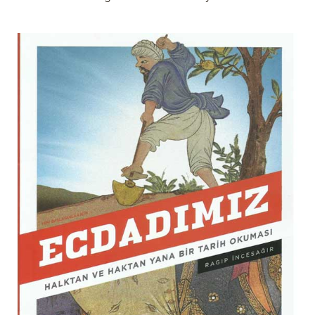
KABUKLARI
ECDADIMIZ
FELSEFE
BIYOGRAFI
SINEMA
ROMAN
ANI-ROMAN
ANI-MEKTUP
ÖYKÜ
ŞIIR
EFSANE
ÇOCUK KITAPLARI
MIZAH