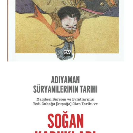
MIZAH
EKONOMI
İLETIŞIM
MAKALE
KIŞISEL GELIŞIM