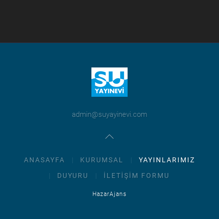
DETAY
admin@suyayinevi.com
ANASAYFA
KURUMSAL
YAYINLARIMIZ
DUYURU
İLETIŞIM FORMU
HazarAjans