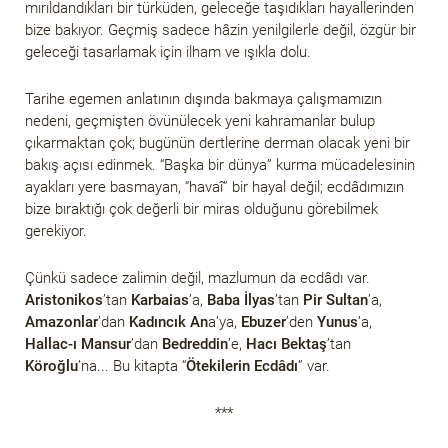
mırıldandıkları bir türküden, geleceğe taşıdıkları hayallerinden
bize bakıyor. Geçmiş sadece hâzin yenilgilerle değil, özgür bir
geleceği tasarlamak için ilham ve ışıkla dolu.
Tarihe egemen anlatının dışında bakmaya çalışmamızın
nedeni, geçmişten övünülecek yeni kahramanlar bulup
çıkarmaktan çok; bugünün dertlerine derman olacak yeni bir
bakış açısı edinmek. “Başka bir dünya” kurma mücadelesinin
ayakları yere basmayan, “havaî” bir hayal değil; ecdâdımızın
bize bıraktığı çok değerli bir miras olduğunu görebilmek
gerekiyor.
Çünkü sadece zalimin değil, mazlumun da ecdâdı var.
Aristonikos
’tan
Karbaias
’a,
Baba İlyas
’tan
Pir Sultan
’a,
Amazonlar
’dan
Kadıncık An
a’ya,
Ebuzer
’den
Yunus
’a,
Hallac-ı Mansur
’dan
Bedreddin
’e,
Hacı Bektaş
’tan
Köroğlu
’na... Bu kitapta “
Ötekilerin Ecdâdı
” var.
***