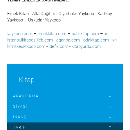
Emek Kitap - Alfa Dağıtım - Diyarbakır Yaykoop - Kadıköy
Yaykoop – Üsküdar Yaykoop
yaykoop.com
–
emekkitap.com
–
babilkitap.com
–
xn--
istanbulkitapcs-llcb.com
-
eganba.com
-
odakitap.com
-
xn--
krmzkedi-tkbcb.com
-
idefix.com
-
kitapyurdu.com
Kitap
ARAŞTIRMA
SIYASI
İNANÇ
TARIH