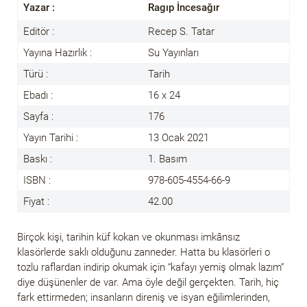
Yazar :
Ragıp İncesağır
Editör :
Recep S. Tatar
Yayına Hazırlık :
Su Yayınları
Türü :
Tarih
Ebadı :
16 x 24
Sayfa :
176
Yayın Tarihi :
13 Ocak 2021
Baskı :
1. Basım
ISBN :
978-605-4554-66-9
Fiyat :
42.00
Birçok kişi, tarihin küf kokan ve okunması imkânsız
klasörlerde saklı olduğunu zanneder. Hatta bu klasörleri o
tozlu raflardan indirip okumak için “kafayı yemiş olmak lazım”
diye düşünenler de var. Ama öyle değil gerçekten. Tarih, hiç
fark ettirmeden; insanların direniş ve isyan eğilimlerinden,