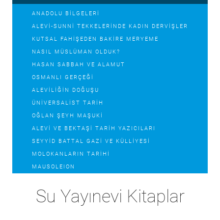
ANADOLU BILGELERI
ALEVI-SUNNI TEKKELERINDE KADIN DERVIŞLER
KUTSAL FAHIŞEDEN BAKIRE MERYEME
NASIL MÜSLÜMAN OLDUK?
HASAN SABBAH VE ALAMUT
OSMANLI GERÇEĞI
ALEVILIĞIN DOĞUŞU
ÜNIVERSALIST TARIH
OĞLAN ŞEYH MAŞUKI
ALEVI VE BEKTAŞI TARIH YAZICILARI
SEYYID BATTAL GAZI VE KÜLLIYESI
MOLOKANLARIN TARIHI
MAUSOLEION
STALIN SÖYLENCE VE GERÇEK
Su Yayınevi Kitaplar
TEREKEMELER KARAPAPAKLAR
DÜNYA DÜZENINI DEĞIŞTIREN SAVAŞÇILAR VE
MACERACILAR