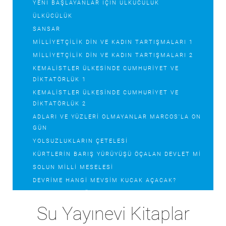
YENI BAŞLAYANLAR İÇIN ÜLKÜCÜLÜK
ÜLKÜCÜLÜK
SANSAR
MILLIYETÇILIK DIN VE KADIN TARTIŞMALARI 1
MILLIYETÇILIK DIN VE KADIN TARTIŞMALARI 2
KEMALISTLER ÜLKESINDE CUMHURIYET VE
DIKTATÖRLÜK 1
KEMALISTLER ÜLKESINDE CUMHURIYET VE
DIKTATÖRLÜK 2
ADLARI VE YÜZLERI OLMAYANLAR MARCOS'LA ON
GÜN
YOLSUZLUKLARIN ÇETELESI
KÜRTLERIN BARIŞ YÜRÜYÜŞÜ ÖÇALAN DEVLET MI
SOLUN MILLI MESELESI
DEVRIME HANGI MEVSIM KUCAK AÇACAK?
RANDEVUYU DAĞA VERDIK
DEVRIMCI MARŞLAR TÜRKÜLER ŞIIRLER AĞITLAR
Su Yayınevi Kitaplar
SOKAKTAN PARLAMENTOYA