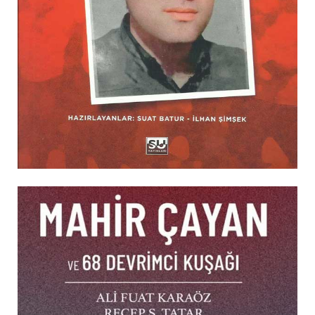
ŞIIR
EFSANE
ÇOCUK KITAPLARI
MIZAH
EKONOMI
İLETIŞIM
MAKALE
KIŞISEL GELIŞIM