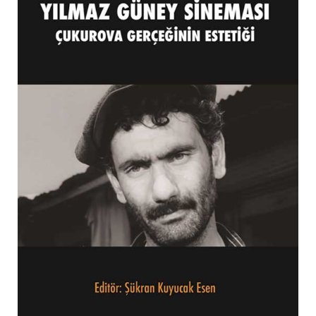
EFSANE
ÇOCUK KITAPLARI
MIZAH
EKONOMI
İLETIŞIM
MAKALE
KIŞISEL GELIŞIM