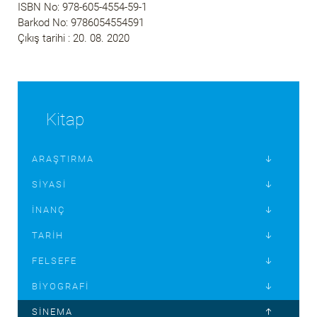
ISBN No: 978-605-4554-59-1
Barkod No: 9786054554591
Çıkış tarihi : 20. 08. 2020
Kitap
ARAŞTIRMA
SIYASI
İNANÇ
TARIH
FELSEFE
BIYOGRAFI
SINEMA