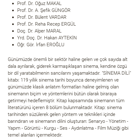
Prof. Dr. Oğuz MAKAL
Prof. Dr. A. Şefik GÜNGÖR
Prof. Dr. Bülent VARDAR
Prof. Dr. Reha Recep ERGÜL
Doç. Dr. Alper MARAL
Yrd. Doç. Dr. Hakan AYTEKİN
Öğr. Gör. İrfan EROĞLU
Günümüzde önemli bir sektör haline gelen ve çok sayıda alt
dala ayrılarak, giderek karmaşıklaşan sinema, kendine özgü
bir dil yaratabilmenin sancılarını yaşamaktadır. "SİNEMA DİLİ"
kitabı: 119 yıllık sinema tarihi boyunca deneyimlenen ve
günümüzde klasik anlatım formatları haline gelmiş olan
sinemanın biçim ve yöntemlerini bütün olarak biraraya
getirmeyi hedeflemiştir. Kitap kapsamında sinemanın tüm
literatürünü içeren 8 bölüm bulunmaktadır. Kitap: sinema
tarihinden süzülerek gelen yöntem ve teknikleri içinde
barındıran ve sinemanın dilini oluşturan: Senaryo - Yönetim -
Yapım - Görüntü - Kurgu - Ses - Aydınlatma - Film Müziği gibi
temel alanları içermektedir.