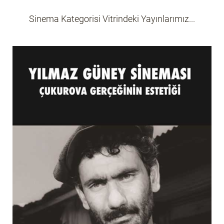
ANI-MEKTUP
Sinema Kategorisi Vitrindeki Yayınlarımız...
ÖYKÜ
ŞIIR
EFSANE
ÇOCUK KITAPLARI
MIZAH
EKONOMI
İLETIŞIM
MAKALE
KIŞISEL GELIŞIM