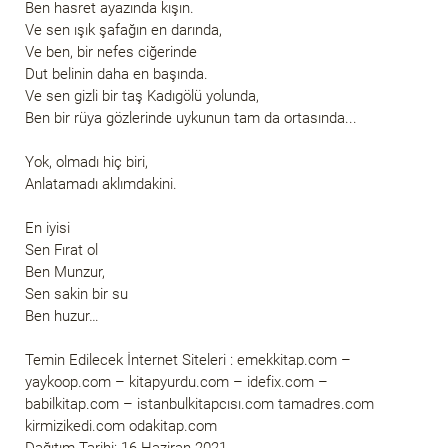
Ben hasret ayazında kışın.
Ve sen ışık şafağın en darında,
Ve ben, bir nefes ciğerinde
Dut belinin daha en başında.
Ve sen gizli bir taş Kadıgölü yolunda,
Ben bir rüya gözlerinde uykunun tam da ortasında...
Yok, olmadı hiç biri,
Anlatamadı aklımdakini.
En iyisi
Sen Fırat ol
Ben Munzur,
Sen sakin bir su
Ben huzur…
Temin Edilecek İnternet Siteleri : emekkitap.com –
yaykoop.com – kitapyurdu.com – idefix.com –
babilkitap.com – istanbulkitapcısı.com tamadres.com
kirmizikedi.com odakitap.com
Dağıtım Tarihi: 16 Haziran 2021