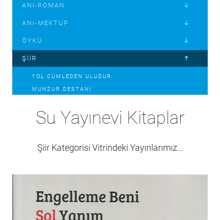
ANI-ROMAN
ANI-MEKTUP
ÖYKÜ
ŞIIR
YOL CÜMLEDEN ULUDUR
MUNZUR DESTANI
GÜNEŞIN NÖBETÇILERI
Su Yayınevi Kitaplar
BEREKETLI TOPRAK
BUGÜN ÇOCUK OLASIM VAR ANNE
DILIMDE MAVI İSYAN
Şiir Kategorisi Vitrindeki Yayınlarımız...
ENGELLEME BENI SOL YANIM
EFSANE
ÇOCUK KITAPLARI
MIZAH