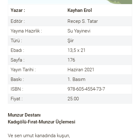
Yazar :
Kayhan Erol
Editör :
Recep S. Tatar
Yayına Hazırlık :
Su Yayinevi
Türü :
Şiir
Ebadı :
13,5 x 21
Sayfa :
176
Yayın Tarihi :
Haziran 2021
Baskı :
1. Basım
ISBN :
978-605-4554-73-7
Fiyat :
25.00
Munzur Destanı
Kadıgölü-Fırat-Munzur Üçlemesi
Ve sen umut kanadında kuşun,