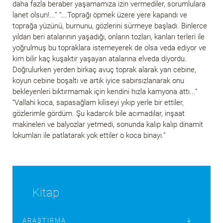
daha fazla beraber yaşamamıza izin vermediler, sorumlulara
lanet olsun!...” “...Toprağı öpmek üzere yere kapandı ve
toprağa yüzünü, burnunu, gözlerini sürmeye başladı. Binlerce
yıldan beri atalarının yaşadığı, onların tozları, kanları terleri ile
yoğrulmuş bu topraklara istemeyerek de olsa veda ediyor ve
kim bilir kaç kuşaktır yaşayan atalarına elveda diyordu.
Doğrulurken yerden birkaç avuç toprak alarak yan cebine,
koyun cebine boşaltı ve artık iyice sabırsızlanarak onu
bekleyenleri bıktırmamak için kendini hızla kamyona attı...”
“Vallahi koca, sapasağlam kiliseyi yıkıp yerle bir ettiler,
gözlerimle gördüm. Şu kadarcık bile acımadılar, inşaat
makineleri ve balyozlar yetmedi, sonunda kalıp kalıp dinamit
lokumları ile patlatarak yok ettiler o koca binayı.”
Kitap
ARAŞTIRMA