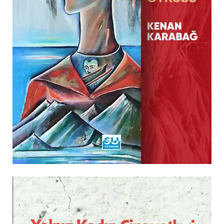
YALNIZ KADIN CINAYETLERI
MARIA SUPHI BIR DIRENIŞ ÖYKÜSÜ
ANI-ROMAN
ANI-MEKTUP
ÖYKÜ
ŞIIR
EFSANE
ÇOCUK KITAPLARI
MIZAH
EKONOMI
İLETIŞIM
MAKALE
KIŞISEL GELIŞIM