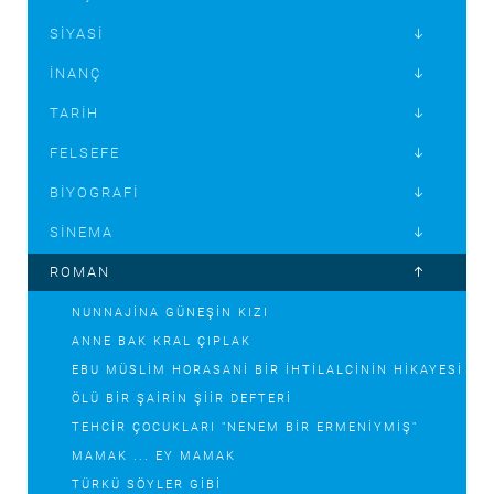
SIYASI
İNANÇ
TARIH
FELSEFE
BIYOGRAFI
SINEMA
ROMAN
NUNNAJİNA GÜNEŞIN KIZI
ANNE BAK KRAL ÇIPLAK
EBU MÜSLIM HORASANI BIR İHTILALCININ HIKAYESI
ÖLÜ BIR ŞAIRIN ŞIIR DEFTERI
TEHCIR ÇOCUKLARI "NENEM BIR ERMENIYMIŞ"
MAMAK ... EY MAMAK
TÜRKÜ SÖYLER GIBI