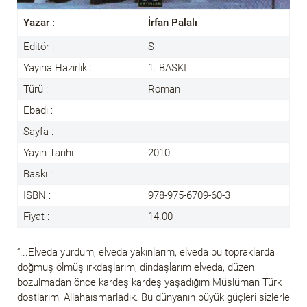
Yazar :
İrfan Palalı
Editör :
S
Yayına Hazırlık :
1. BASKI
Türü :
Roman
Ebadı :
Sayfa :
Yayın Tarihi :
2010
Baskı :
ISBN :
978-975-6709-60-3
Fiyat :
14.00
“...Elveda yurdum, elveda yakınlarım, elveda bu topraklarda
doğmuş ölmüş ırkdaşlarım, dindaşlarım elveda, düzen
bozulmadan önce kardeş kardeş yaşadığım Müslüman Türk
dostlarım, Allahaısmarladık. Bu dünyanın büyük güçleri sizlerle