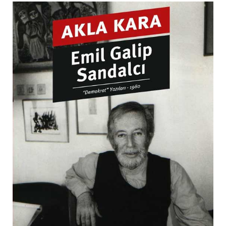
BIRDEN FARKETTIM BENIM BIR DE HAYATIM VARDI
BIZ BIZE (1956-1957 TERCÜMAN GAZETESI
YAZILARI)
AKLA KARA (TÜRKLER NASIL ÖLÜR)
KIŞISEL GELIŞIM