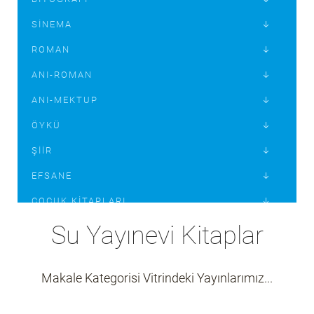
SINEMA
ROMAN
ANI-ROMAN
ANI-MEKTUP
ÖYKÜ
ŞIIR
EFSANE
ÇOCUK KITAPLARI
MIZAH
Su Yayınevi Kitaplar
EKONOMI
Makale Kategorisi Vitrindeki Yayınlarımız...
İLETIŞIM
MAKALE