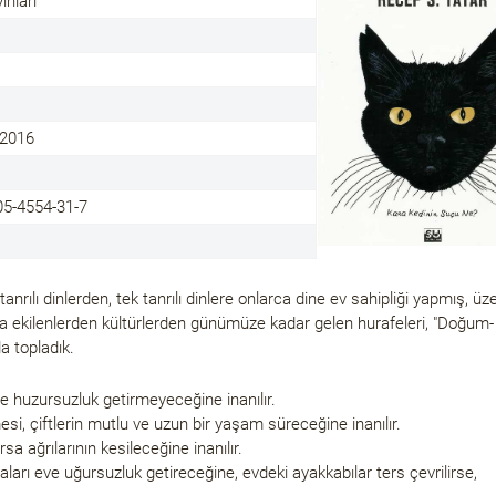
ınları
.2016
05-4554-31-7
tanrılı dinlerden, tek tanrılı dinlere onlarca dine ev sahipliği yapmış, üz
laya ekilenlerden kültürlerden günümüze kadar gelen hurafeleri, "Doğum-
 topladık.
leye huzursuzluk getirmeyeceğine inanılır.
i, çiftlerin mutlu ve uzun bir yaşam süreceğine inanılır.
a ağrılarının kesileceğine inanılır.
arı eve uğursuzluk getireceğine, evdeki ayakkabılar ters çevrilirse,