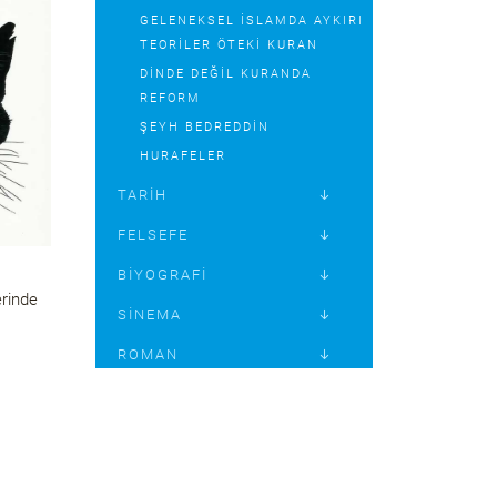
GELENEKSEL İSLAMDA AYKIRI
TEORILER ÖTEKI KURAN
DINDE DEĞIL KURANDA
REFORM
ŞEYH BEDREDDİN
HURAFELER
TARIH
FELSEFE
BIYOGRAFI
erinde
SINEMA
ROMAN
ANI-ROMAN
ANI-MEKTUP
ÖYKÜ