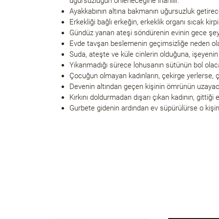
uğursuzluğun önleneceğine inanılır.
Ayakkabının altına bakmanın uğursuzluk getireceğ
Erkekliği bağlı erkeğin, erkeklik organı sıcak kirp
Gündüz yanan ateşi söndürenin evinin gece şeyta
Evde tavşan beslemenin geçimsizliğe neden olac
Suda, ateşte ve küle cinlerin olduğuna, işeyenin 
Yıkanmadığı sürece lohusanın sütünün bol olacağ
Çocuğun olmayan kadınların, çekirge yerlerse, ço
Devenin altından geçen kişinin ömrünün uzayacağ
Kırkını doldurmadan dışarı çıkan kadının, gittiği
Gurbete gidenin ardından ev süpürülürse o kişin