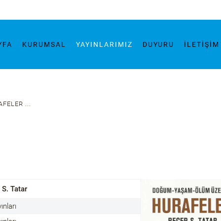
YFA
KURUMSAL
YAYINLARIMIZ
DUYURU
İLETIŞI
FELER ...
 S. Tatar
ınları