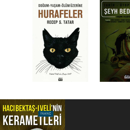
INANC