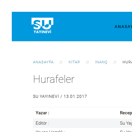
ANASA
ANASAYFA
KITAP
İNANÇ
HURA
Hurafeler
SU YAYINEVI /
13.01.2017
Yazar :
Recep
Editör :
Su Yay