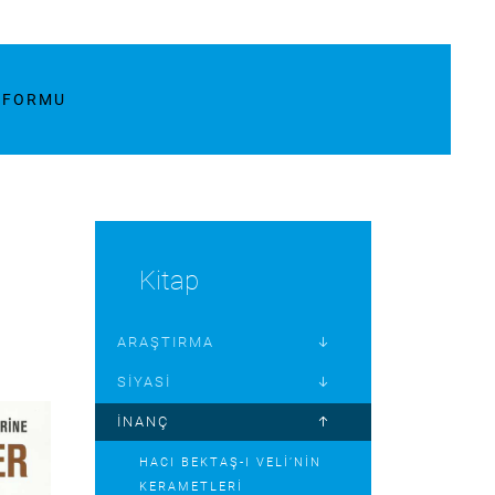
M FORMU
Kitap
ARAŞTIRMA
SIYASI
İNANÇ
HACI BEKTAŞ-I VELI’NIN
KERAMETLERI