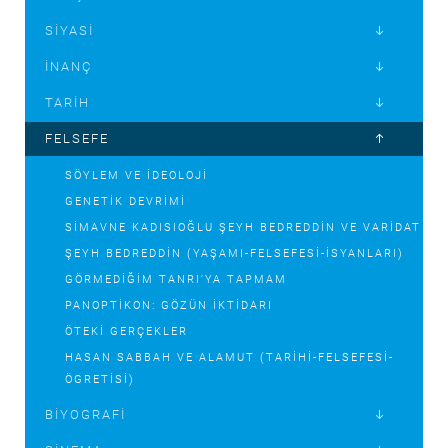
SIYASI
İNANÇ
TARIH
FELSEFE
SÖYLEM VE İDEOLOJI
GENETIK DEVRIMI
SIMAVNE KADISIOĞLU ŞEYH BEDREDDIN VE VARIDAT
ŞEYH BEDREDDIN (YAŞAMI-FELSEFESI-İSYANLARI)
GÖRMEDIĞIM TANRI’YA TAPMAM
PANOPTIKON: GÖZÜN İKTIDARI
ÖTEKI GERÇEKLER
HASAN SABBAH VE ALAMUT (TARIHI-FELSEFESI-
ÖGRETISI)
BIYOGRAFI