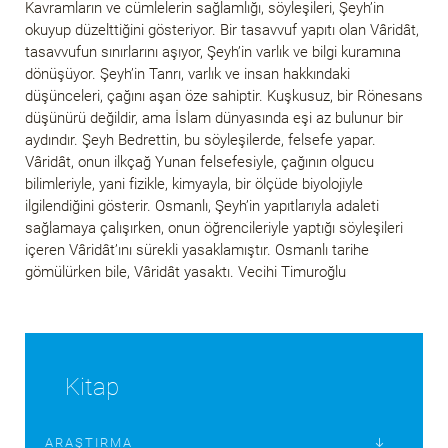
Kavramların ve cümlelerin sağlamlığı, söyleşileri, Şeyh’in
okuyup düzelttiğini gösteriyor. Bir tasavvuf yapıtı olan Vâridât,
tasavvufun sınırlarını aşıyor, Şeyh’in varlık ve bilgi kuramına
dönüşüyor. Şeyh’in Tanrı, varlık ve insan hakkındaki
düşünceleri, çağını aşan öze sahiptir. Kuşkusuz, bir Rönesans
düşünürü değildir, ama İslam dünyasında eşi az bulunur bir
aydındır. Şeyh Bedrettin, bu söyleşilerde, felsefe yapar.
Vâridât, onun ilkçağ Yunan felsefesiyle, çağının olgucu
bilimleriyle, yani fizikle, kimyayla, bir ölçüde biyolojiyle
ilgilendiğini gösterir. Osmanlı, Şeyh’in yapıtlarıyla adaleti
sağlamaya çalışırken, onun öğrencileriyle yaptığı söyleşileri
içeren Vâridât’ını sürekli yasaklamıştır. Osmanlı tarihe
gömülürken bile, Vâridât yasaktı. Vecihi Timuroğlu
Kitap
ARAŞTIRMA