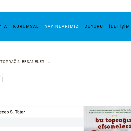
YFA
KURUMSAL
YAYINLARIMIZ
DUYURU
İLETIŞI
 TOPRAĞIN EFSANELERI ...
i
ecep S. Tatar