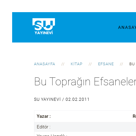
ANASA
ANASAYFA
KITAP
EFSANE
BU
Bu Toprağın Efsaneler
SU YAYINEVI /
02.02.2011
Yazar :
R
Editör :