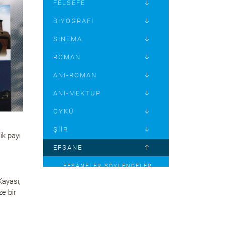
FELSEFE
BIYOGRAFI
SINEMA
ROMAN
ANI-ROMAN
ANI-MEKTUP
ÖYKÜ
ŞIIR
ik payı
EFSANE
EFSANELER SÖYLENCELER
KIZ KULESI EFSANESI SESSIZ
Kayası,
TANIK
ze bir
BU TOPRAĞIN EFSANELERI
EGE’NIN İKI YAKASINDAN