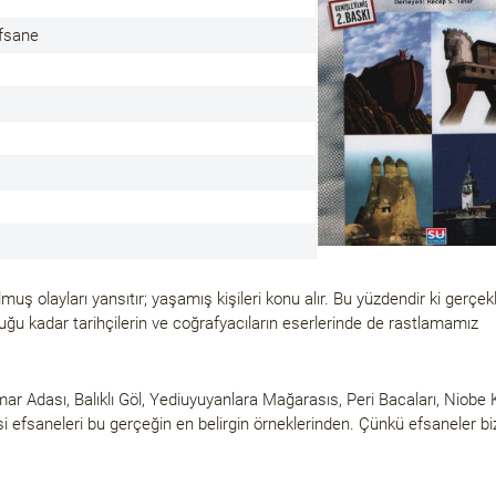
fsane
 olayları yansıtır; yaşamış kişileri konu alır. Bu yüzdendir ki gerçekl
olduğu kadar tarihçilerin ve coğrafyacıların eserlerinde de rastlamamız
mar Adası, Balıklı Göl, Yediuyuyanlara Mağarasıs, Peri Bacaları, Niobe 
esi efsaneleri bu gerçeğin en belirgin örneklerinden. Çünkü efsaneler bi