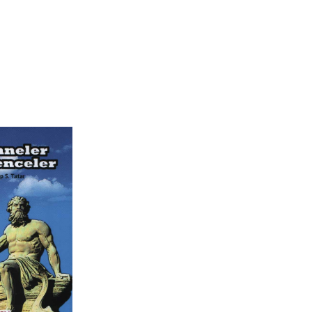
DOĞA MİTOLOJİLERİ
ÇOCUK KITAPLARI
MIZAH
EKONOMI
İLETIŞIM
MAKALE
KIŞISEL GELIŞIM