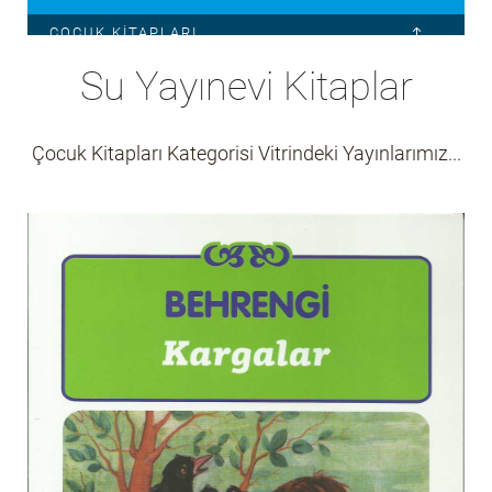
ÇOCUK KITAPLARI
Su Yayınevi Kitaplar
SAMED BEHRENGI TOPLU MASALLAR
BU TOPRAĞIN MASALLARI
KONUŞAN BEBEK
Çocuk Kitapları Kategorisi Vitrindeki Yayınlarımız...
KARGALAR
MIZAH
EKONOMI
İLETIŞIM
MAKALE
KIŞISEL GELIŞIM