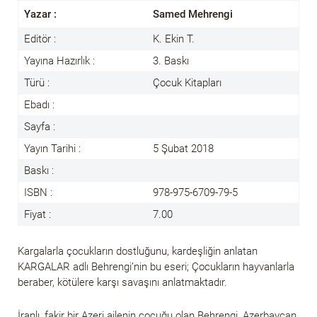
Yazar :
Samed Mehrengi
Editör :
K. Ekin T.
Yayına Hazırlık :
3. Baskı
Türü :
Çocuk Kitapları
Ebadı :
Sayfa :
Yayın Tarihi :
5 Şubat 2018
Baskı :
ISBN :
978-975-6709-79-5
Fiyat :
7.00
Kargalarla çocukların dostluğunu, kardeşliğin anlatan
KARGALAR adlı Behrengi’nin bu eseri; Çocukların hayvanlarla
beraber, kötülere karşı savaşını anlatmaktadır.
İranlı, fakir bir Azeri ailenin çocuğu olan Behrengi, Azerbaycan