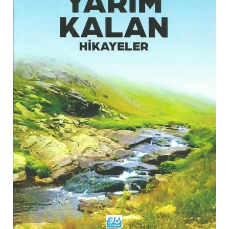
YAZ GAZETECI YAZ
KÖYDEN KENTE YARIM KALAN HIKAYELER
ANI-MEKTUP
ÖYKÜ
ŞIIR
EFSANE
ÇOCUK KITAPLARI
MIZAH
EKONOMI
İLETIŞIM
MAKALE
KIŞISEL GELIŞIM