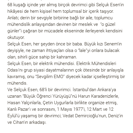
68 kuşağı içinde yer almış birçok devrimci gibi Selçuk Esen’in
hikâyesi de hem kişisel hem toplumsal bir içerik taşıyor.
Anlatı; derin bir sevgiyle birbirine bağlı bir aile, toplumcu
mühendislik anlayışından devinen bir meslek ve “o güzel
günler”i çağıran bir mücadele ekseninde ilerleyerek kendisini
okutuyor.
Selçuk Esen, her şeyden önce bir baba. Büyük kızı Senem’in
deyişiyle, ne zaman ihtiyaçları olsa o “lale”yi onlara bulacak
olan, sihirli güce sahip bir kahraman.
Selçuk Esen, bir elektrik mühendisi. Elektrik Mühendisleri
Odası’nı grup siyasi dayatmalarının çok ötesinde bir anlayışla
kavramış, onu “Sevgilim EMO” diyecek kadar içselleştirmiş bir
mühendis.
Ve Selçuk Esen, 68’li bir devrimci. İstanbul’dan Ankara’ya
uzanan “Büyük Öğrenci Yürüyüşü”nü Harun Karadenizlerle,
Hasan Yalçınlarla, Çetin Uygurlarla birlikte organize etmiş,
Kanlı Pazar’ı ve sonrasını, 1 Mayıs 1977’i, 12 Mart ve 12
Eylül’ü yaşamış bir devrimci; Vedat Demircioğlu’nun, Deniz’in
ve Cihan’ın arkadaşı.