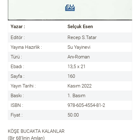
Yazar :
Selçuk Esen
Editör :
Recep S.Tatar
Yayına Hazırlık :
Su Yayinevi
Türü :
Anı-Roman
Ebadı :
13,5 x 21
Sayfa :
160
Yayın Tarihi :
Kasım 2022
Baskı :
1. Basım
ISBN :
978-605-4554-81-2
Fiyat :
50.00
KÖŞE BUCAKTA KALANLAR
(Bir 68’linin Anıları)